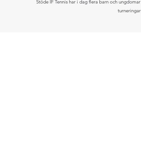
Stöde IF Tennis har i dag flera barn och ungdoma
turneringa