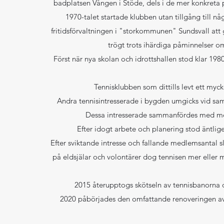
badplatsen Vången i Stöde, dels i de mer konkreta 
1970-talet startade klubben utan tillgång till n
fritidsförvaltningen i "storkommunen" Sundsvall att 
trögt trots ihärdiga påminnelser om
Först när nya skolan och idrottshallen stod klar 19
Tennisklubben som dittills levt ett myck
Andra tennisintresserade i bygden umgicks vid s
Dessa intresserade sammanfördes med med
Efter idogt arbete och planering stod äntli
Efter sviktande intresse och fallande medlemsantal s
på eldsjälar och volontärer dog tennisen mer eller
2015 återupptogs skötseln av tennisbanorna 
2020 påbörjades den omfattande renoveringen av