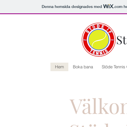
Denna hemsida designades med
.com
he
St
Hem
Boka bana
Stöde Tenni
Välko