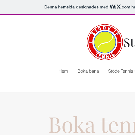
Denna hemsida designades med
.com
he
St
Hem
Boka bana
Stöde Tenni
Boka ten