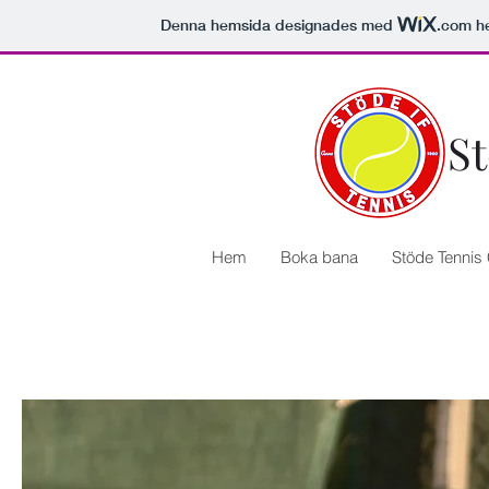
Denna hemsida designades med
.com
he
St
Hem
Boka bana
Stöde Tenni